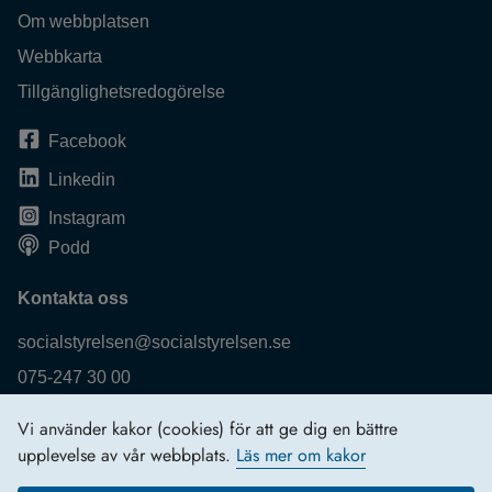
Om webbplatsen
Webbkarta
Tillgänglighetsredogörelse
Facebook
Linkedin
Instagram
Podd
Kontakta oss
socialstyrelsen@socialstyrelsen.se
075-247 30 00
Fler kontaktuppgifter
Vi använder kakor (cookies) för att ge dig en bättre
Logga in
upplevelse av vår webbplats.
Läs mer om kakor
Behandling av personuppgifter