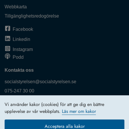
Webbkarta
Tillgänglighetsredogörelse
Facebook
Linkedin
Instagram
Podd
Kontakta oss
socialstyrelsen@socialstyrelsen.se
075-247 30 00
Fler kontaktuppgifter
Vi använder kakor (cookies) för att ge dig en bättre
Logga in
upplevelse av vår webbplats.
Läs mer om kakor
Behandling av personuppgifter
Acceptera alla kakor