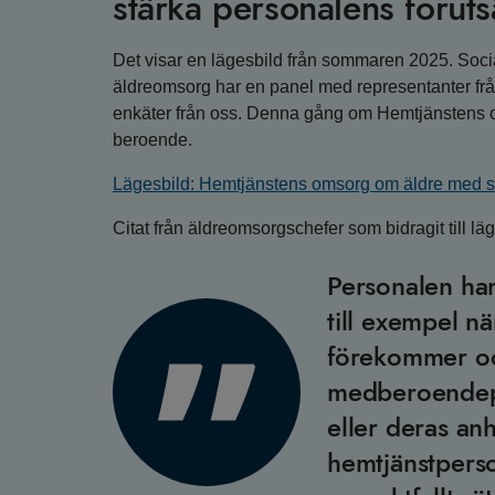
stärka personalens föruts
Det visar en lägesbild från sommaren 2025. Soci
äldreomsorg har en panel med representanter fr
enkäter från oss. Denna gång om Hemtjänstens o
beroende.
Lägesbild: Hemtjänstens omsorg om äldre med ska
Citat från äldreomsorgschefer som bidragit till lä
Personalen ham
till exempel nä
förekommer oc
medberoendepr
eller deras an
hemtjänstpers