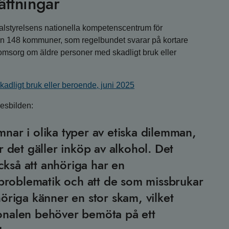
ättningar
alstyrelsens nationella kompetenscentrum för
ån 148 kommuner, som regelbundet svarar på kortare
msorg om äldre personer med skadligt bruk eller
dligt bruk eller beroende, juni 2025
gesbilden:
nar i olika typer av etiska dilemman,
r det gäller inköp av alkohol. Det
kså att anhöriga har en
oblematik och att de som missbrukar
höriga känner en stor skam, vilket
onalen behöver bemöta på ett