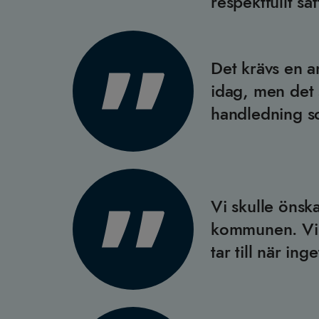
respektfullt sät
Det krävs en 
idag, men det 
handledning s
Vi skulle önska
kommunen. Vi 
tar till när ing