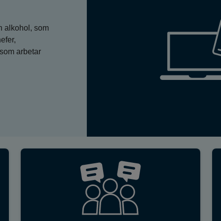
h alkohol, som
efer,
som arbetar