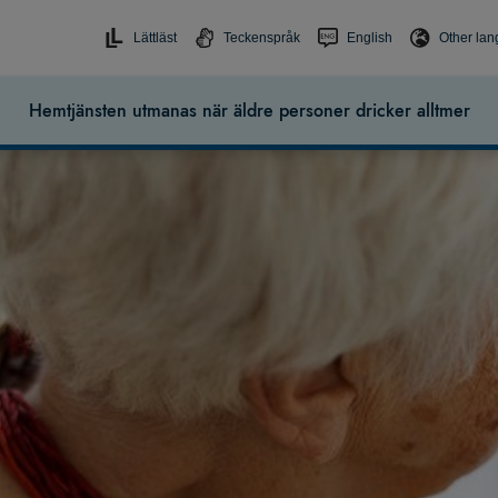
Lättläst
Teckenspråk
English
Other la
Hemtjänsten utmanas när äldre personer dricker alltmer