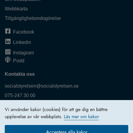
Webbkarta
Tillgänglighetsredogörelse
Facebook
Linkedin
Instagram
Podd
Kontakta oss
socialstyrelsen@socialstyrelsen.se
075-247 30 00
Fler kontaktuppgifter
Vi använder kakor (cookies) för att ge dig en bättre
Logga in
upplevelse av vår webbplats.
Läs mer om kakor
Behandling av personuppgifter
Acceptera alla kakor