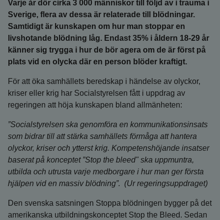
Varje år dör cirka 3 000 människor till följd av i trauma i
Sverige, flera av dessa är relaterade till blödningar.
Samtidigt är kunskapen om hur man stoppar en
livshotande blödning låg. Endast 35% i åldern 18-29 år
känner sig trygga i hur de bör agera om de är först på
plats vid en olycka där en person blöder kraftigt.
För att öka samhällets beredskap i händelse av olyckor,
kriser eller krig har Socialstyrelsen fått i uppdrag av
regeringen att höja kunskapen bland allmänheten:
”Socialstyrelsen ska genomföra en kommunikationsinsats
som bidrar till att stärka samhällets förmåga att hantera
olyckor, kriser och ytterst krig. Kompetenshöjande insatser
baserat på konceptet ”Stop the bleed" ska uppmuntra,
utbilda och utrusta varje medborgare i hur man ger första
hjälpen vid en massiv blödning”.
(Ur regeringsuppdraget)
Den svenska satsningen Stoppa blödningen bygger på det
amerikanska utbildningskonceptet Stop the Bleed. Sedan