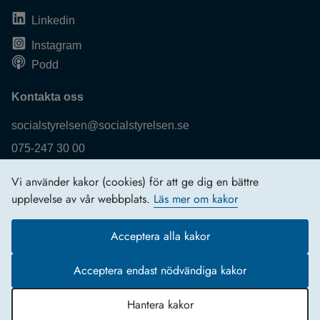
Linkedin
Instagram
Podd
Kontakta oss
socialstyrelsen@socialstyrelsen.se
075-247 30 00
Fler kontaktuppgifter
Vi använder kakor (cookies) för att ge dig en bättre
Logga in
upplevelse av vår webbplats.
Läs mer om kakor
Behandling av personuppgifter
Acceptera alla kakor
Acceptera endast nödvändiga kakor
Hantera kakor