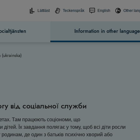
Lättläst
Teckenspråk
English
Other la
cialtjänsten
Information in other language
 (ukrainska)
гу від соціальної служби
ітетах. Там працюють соціономи, що
дітей. Їх завдання полягає у тому, щоб всі діти росли
 родинам, де один з батьків психічно хворий або