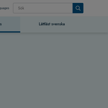
nguages
s
Lättläst svenska