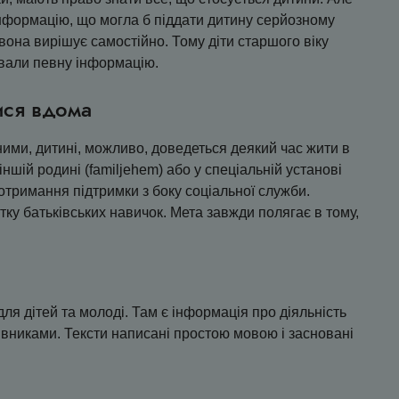
нформацію, що могла б піддати дитину серйозному
вона вирішує самостійно. Тому діти старшого віку
ували певну інформацію.
ися вдома
ми, дитині, можливо, доведеться деякий час жити в
ншій родині (familjehem) або у спеціальній установі
 отримання підтримки з боку соціальної служби.
ку батьківських навичок. Мета завжди полягає в тому,
для дітей та молоді. Там є інформація про діяльність
цівниками. Тексти написані простою мовою і засновані