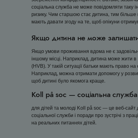
соціальна служба не може повідомляти таку і
ризику. Чим старшою стає дитина, тим більше 
мають давати згоду на те, щоб опікуни отрим
Якщо дитина не може залишат
Якщо умови проживання вдома не є задовільни
іншому місці. Наприклад, дитина може жити в і
(HVB). У такій ситуації батьки мають право на
Наприклад, можна отримати допомогу у розвит
щоб дитині було якомога краще.
Koll på soc — соціальна служба
для дітей та молоді Koll på soc — це веб-сайт 
соціальної служби і поради про зустрічі з пра
на реальних питаннях дітей.