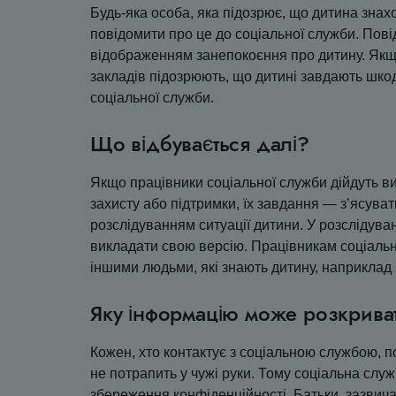
Будь-яка особа, яка підозрює, що дитина знах
повідомити про це до соціальної служби. Пові
відображенням занепокоєння про дитину. Якщо
закладів підозрюють, що дитині завдають шкод
соціальної служби.
Що відбувається далі?
Якщо працівники соціальної служби дійдуть в
захисту або підтримки, їх завдання — з’ясува
розслідуванням ситуації дитини. У розслідуванн
викладати свою версію. Працівникам соціальн
іншими людьми, які знають дитину, наприклад
Яку інформацію може розкрива
Кожен, хто контактує з соціальною службою, 
не потрапить у чужі руки. Тому соціальна служ
збереження конфіденційності. Батьки, зазвича