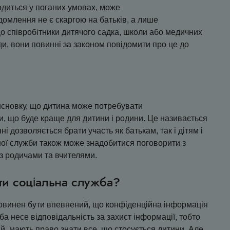
одиться у поганих умовах, може
домлення не є скаргою на батьків, а лише
 співробітники дитячого садка, школи або медичних
и, вони повинні за законом повідомити про це до
исновку, що дитина може потребувати
ти, що буде краще для дитини і родини. Це називається
і дозволяється брати участь як батькам, так і дітям і
ої служби також може знадобитися поговорити з
 з родичами та вчителями.
ти соціальна служба?
повинен бути впевнений, що конфіденційна інформація
ба несе відповідальність за захист інформації, тобто
й, мають право знати все, що стосується дитини. Але