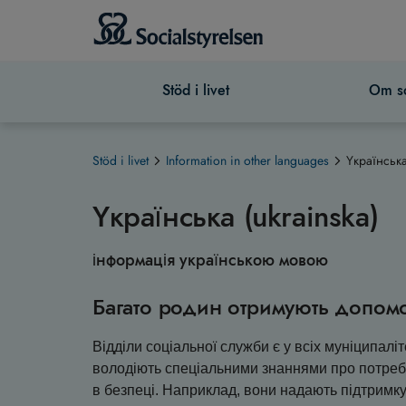
Stöd i livet
Om so
Stöd i livet
Information in other languages
Yкраїнська
Yкраїнська (ukrainska)
інформація українською мовою
Багато родин отримують допомо
Відділи соціальної служби є у всіх муніципал
володіють спеціальними знаннями про потреби 
в безпеці. Наприклад, вони надають підтримку