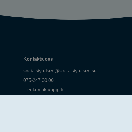
Kontakta oss
socialstyrelsen@socialstyrelsen.se
075-247 30 00
Fler kontaktuppgifter
Logga in
Behandling av personuppgifter