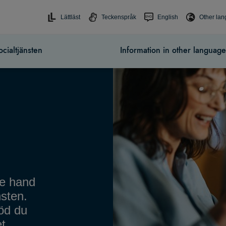
Lättläst
Teckenspråk
English
Other la
cialtjänsten
Information in other language
de hand
nsten.
töd du
t.