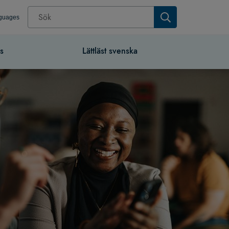
nguages
s
Lättläst svenska