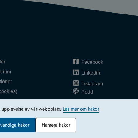
ter
Facebook
arium
Linkedin
tioner
Instagram
cookies)
Podd
bplatsen
e upplevelse av vår webbplats.
Läs mer om kakor
rta
glighetsredogörelse
vändiga kakor
Hantera kakor