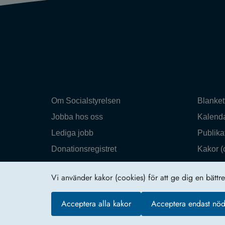
Om Socialstyrelsen
Blanket
Jobba hos oss
Kalend
Lediga jobb
Publika
Donationsregistret
Kakor (
Utbildning
Om web
Vi använder kakor (cookies) för att ge dig en bättr
Pressrum
Webbka
Nyhetsbrev
Tillgän
Acceptera alla kakor
Acceptera endast nöd
Krisberedskap