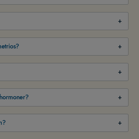
metrios?
m hormoner?
rn?