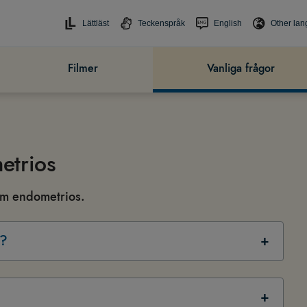
Lättläst
Teckenspråk
English
Other la
Filmer
Vanliga frågor
etrios
 om endometrios.
s?