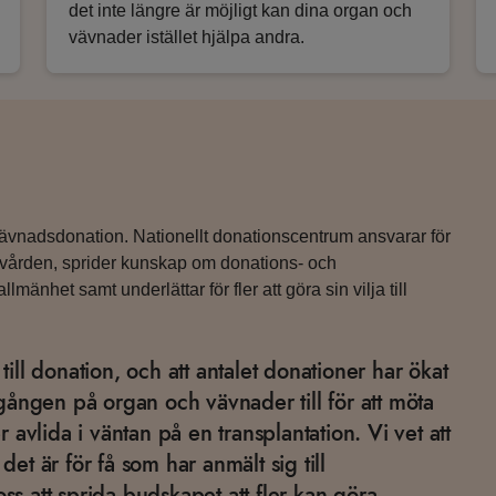
det inte längre är möjligt kan dina organ och
vävnader istället hjälpa andra.
vävnadsdonation. Nationellt donationscentrum ansvarar för
jukvården, sprider kunskap om donations- och
mänhet samt underlättar för fler att göra sin vilja till
 till donation, och att antalet donationer har ökat
llgången på organ och vävnader till för att möta
avlida i väntan på en transplantation. Vi vet att
 det är för få som har anmält sig till
oss att sprida budskapet att fler kan göra