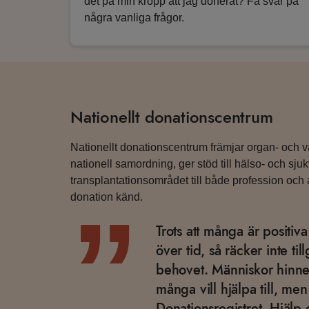
det på min kropp att jag donerat? Få svar på
några vanliga frågor.
Nationellt donationscentrum
Nationellt donationscentrum främjar organ- och 
nationell samordning, ger stöd till hälso- och s
transplantationsområdet till både profession och all
donation känd.
”
Trots att många är positiva
över tid, så räcker inte ti
behovet. Människor hinner 
många vill hjälpa till, men
Donationsregistret. Hjälp 