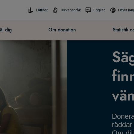
Lättläst
Teckenspråk
English
Other la
l dig
Om donation
Statistik o
Säg
fin
vän
Donera
räddar 
Om ditt