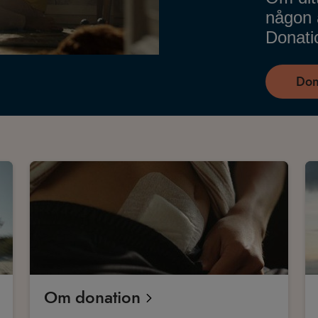
någon a
Donatio
Don
Om donation