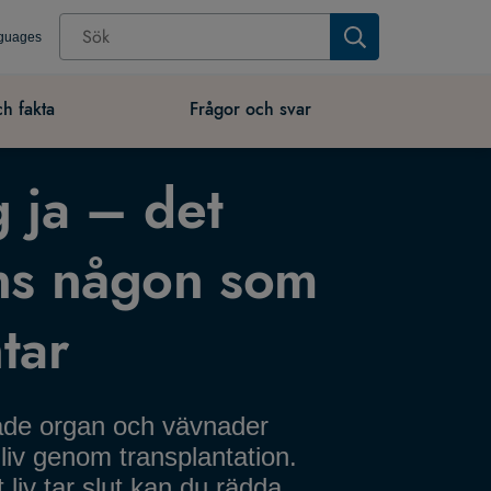
nguages
ch fakta
Frågor och svar
 ja – det
ns någon som
tar
de organ och vävnader
liv genom transplantation.
 liv tar slut kan du rädda