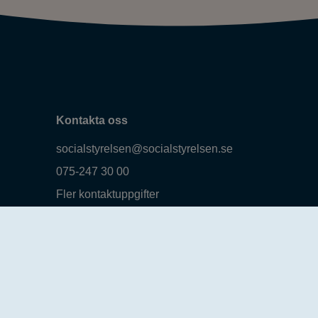
Kontakta oss
socialstyrelsen@socialstyrelsen.se
075-247 30 00
Fler kontaktuppgifter
Logga in
Behandling av personuppgifter