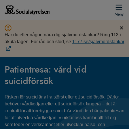
Meny
Har du eller någon nära dig självmordstankar? Ring
112
i
akuta lägen. För råd och stöd, se
1177.se/sjalvmordstankar
Patientresa: vård vid
suicidförsök
Risken för suicid är allra störst efter ett suicidförsök. Därför
behöver vårdkedjan efter ett suicidförsök fungera – det är
centralt för att förebygga suicid. Använd den här patientresan
för att utveckla vårdkedjan. Vi riktar oss framför allt till dig
som leder en verksamhet eller utvecklar hälso- och