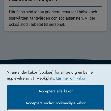
Här finns stöd för att prioritera resurser i hälso- och
sjukvården, tandvården och socialtjänsten. Vi ger
också stöd i arbetet till personal.
Vi använder kakor (cookies) för att ge dig en bättre
upplevelse av vår webbplats.
Läs mer om kakor
Utveckla verksamhet
Acceptera alla kakor
Webbkarta
Nationella minoriteter
Acceptera endast nödvändiga kakor