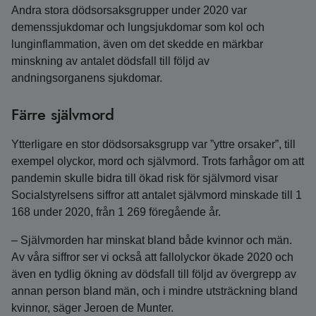
Andra stora dödsorsaksgrupper under 2020 var
demenssjukdomar och lungsjukdomar som kol och
lunginflammation, även om det skedde en märkbar
minskning av antalet dödsfall till följd av
andningsorganens sjukdomar.
Färre självmord
Ytterligare en stor dödsorsaksgrupp var ”yttre orsaker”, till
exempel olyckor, mord och självmord. Trots farhågor om att
pandemin skulle bidra till ökad risk för självmord visar
Socialstyrelsens siffror att antalet självmord minskade till 1
168 under 2020, från 1 269 föregående år.
– Självmorden har minskat bland både kvinnor och män.
Av våra siffror ser vi också att fallolyckor ökade 2020 och
även en tydlig ökning av dödsfall till följd av övergrepp av
annan person bland män, och i mindre utsträckning bland
kvinnor, säger Jeroen de Munter.