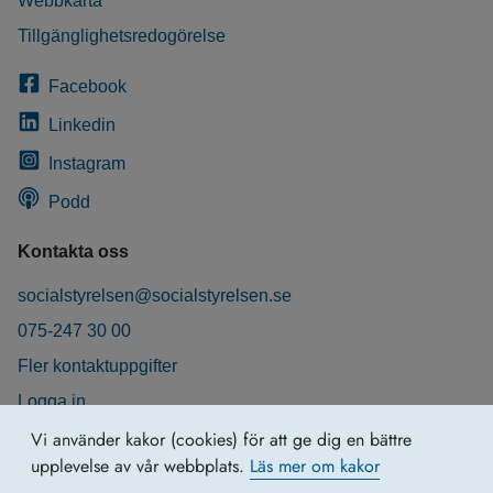
Webbkarta
Tillgänglighetsredogörelse
Facebook
Linkedin
Instagram
Podd
Kontakta oss
socialstyrelsen@socialstyrelsen.se
075-247 30 00
Fler kontaktuppgifter
Logga in
Behandling av personuppgifter
Vi använder kakor (cookies) för att ge dig en bättre
upplevelse av vår webbplats.
Läs mer om kakor