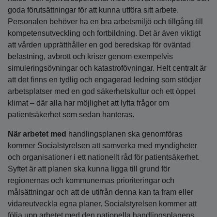
goda förutsättningar för att kunna utföra sitt arbete.
Personalen behöver ha en bra arbetsmiljö och tillgång till
kompetensutveckling och fortbildning. Det är även viktigt
att vården upprätthåller en god beredskap för oväntad
belastning, avbrott och kriser genom exempelvis
simuleringsövningar och katastrofövningar. Helt centralt är
att det finns en tydlig och engagerad ledning som stödjer
arbetsplatser med en god säkerhetskultur och ett öppet
klimat – där alla har möjlighet att lyfta frågor om
patientsäkerhet som sedan hanteras.
När arbetet med
handlingsplanen ska genomföras
kommer Socialstyrelsen att samverka med myndigheter
och organisationer i ett nationellt råd för patientsäkerhet.
Syftet är att planen ska kunna ligga till grund för
regionernas och kommunernas prioriteringar och
målsättningar och att de utifrån denna kan ta fram eller
vidareutveckla egna planer. Socialstyrelsen kommer att
följa upp arbetet med den nationella handlingsplanens