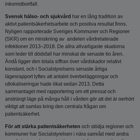
inkomstbortfall.
Svensk hälso- och sjukvård
har en lång tradition av
aktivt patientsäkerhetsarbete och positiva resultat finns.
Nyligen rapporterade Sveriges Kommuner och Regioner
(SKR) om en minskning av andelen vårdrelaterade
infektioner 2013–2018. De allra allvarligaste skadorna
som leder till dödsfall har minskat de senaste tio åren.
Ändå ligger den totala siffran över vårdskador relativt
konstant, och i Socialstyrelsens senaste årliga
lägesrapport lyftes att antalet överbeläggningar och
utlokaliseringar hade ökat sedan 2013. Detta
sammantaget med rapportering om ett pressat och
ansträngt läge på många håll i vården gör att det är oerhört
viktigt att samlas kring den centrala frågan om
patientsäkerhet.
För att stärka patientsäkerheten
och stödja regioner och
kommuner har Socialstyrelsen i nära samråd med andra