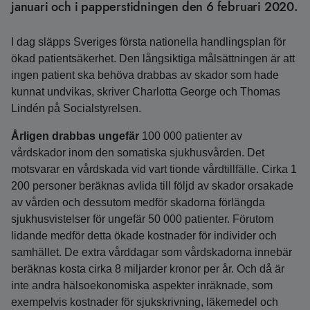
januari och i papperstidningen den 6 februari 2020.
I dag släpps Sveriges första nationella handlingsplan för
ökad patientsäkerhet. Den långsiktiga målsättningen är att
ingen patient ska behöva drabbas av skador som hade
kunnat undvikas, skriver Charlotta George och Thomas
Lindén på Socialstyrelsen.
Årligen drabbas ungefär
100 000 patienter av
vårdskador inom den somatiska sjukhusvården. Det
motsvarar en vårdskada vid vart tionde vårdtillfälle. Cirka 1
200 personer beräknas avlida till följd av skador orsakade
av vården och dessutom medför skadorna förlängda
sjukhusvistelser för ungefär 50 000 patienter. Förutom
lidande medför detta ökade kostnader för individer och
samhället. De extra vårddagar som vårdskadorna innebär
beräknas kosta cirka 8 miljarder kronor per år. Och då är
inte andra hälsoekonomiska aspekter inräknade, som
exempelvis kostnader för sjukskrivning, läkemedel och