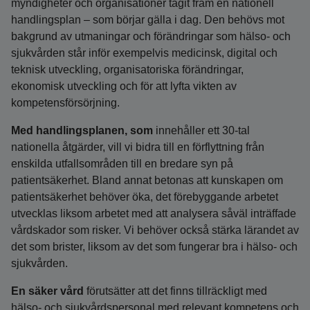
myndigheter och organisationer tagit fram en nationell
handlingsplan – som börjar gälla i dag. Den behövs mot
bakgrund av utmaningar och förändringar som hälso- och
sjukvården står inför exempelvis medicinsk, digital och
teknisk utveckling, organisatoriska förändringar,
ekonomisk utveckling och för att lyfta vikten av
kompetensförsörjning.
Med handlingsplanen, som
innehåller ett 30-tal
nationella åtgärder, vill vi bidra till en förflyttning från
enskilda utfallsområden till en bredare syn på
patientsäkerhet. Bland annat betonas att kunskapen om
patientsäkerhet behöver öka, det förebyggande arbetet
utvecklas liksom arbetet med att analysera såväl inträffade
vårdskador som risker. Vi behöver också stärka lärandet av
det som brister, liksom av det som fungerar bra i hälso- och
sjukvården.
En säker vård
förutsätter att det finns tillräckligt med
hälso- och sjukvårdspersonal med relevant kompetens och