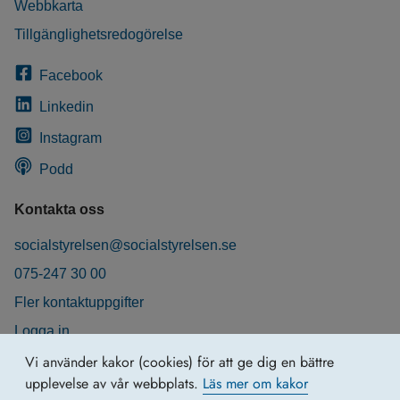
Webbkarta
Tillgänglighetsredogörelse
Facebook
Linkedin
Instagram
Podd
Kontakta oss
socialstyrelsen@socialstyrelsen.se
075-247 30 00
Fler kontaktuppgifter
Logga in
Behandling av personuppgifter
Vi använder kakor (cookies) för att ge dig en bättre
upplevelse av vår webbplats.
Läs mer om kakor