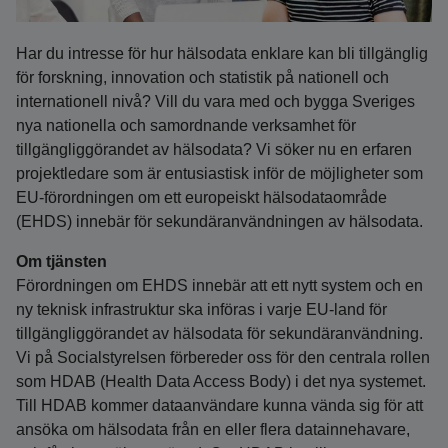
Har du intresse för hur hälsodata enklare kan bli tillgänglig
för forskning, innovation och statistik på nationell och
internationell nivå? Vill du vara med och bygga Sveriges
nya nationella och samordnande verksamhet för
tillgängliggörandet av hälsodata? Vi söker nu en erfaren
projektledare som är entusiastisk inför de möjligheter som
EU-förordningen om ett europeiskt hälsodataområde
(EHDS) innebär för sekundäranvändningen av hälsodata.
Om tjänsten
Förordningen om EHDS innebär att ett nytt system och en
ny teknisk infrastruktur ska införas i varje EU-land för
tillgängliggörandet av hälsodata för sekundäranvändning.
Vi på Socialstyrelsen förbereder oss för den centrala rollen
som HDAB (Health Data Access Body) i det nya systemet.
Till HDAB kommer dataanvändare kunna vända sig för att
ansöka om hälsodata från en eller flera datainnehavare,