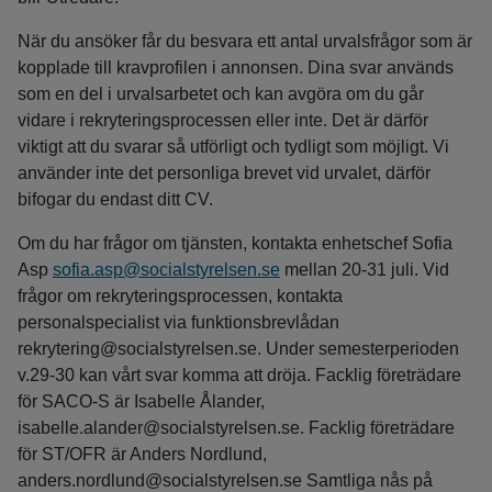
När du ansöker får du besvara ett antal urvalsfrågor som är
kopplade till kravprofilen i annonsen. Dina svar används
som en del i urvalsarbetet och kan avgöra om du går
vidare i rekryteringsprocessen eller inte. Det är därför
viktigt att du svarar så utförligt och tydligt som möjligt. Vi
använder inte det personliga brevet vid urvalet, därför
bifogar du endast ditt CV.
Om du har frågor om tjänsten, kontakta enhetschef Sofia
Asp
sofia.asp@socialstyrelsen.se
mellan 20-31 juli. Vid
frågor om rekryteringsprocessen, kontakta
personalspecialist via funktionsbrevlådan
rekrytering@socialstyrelsen.se. Under semesterperioden
v.29-30 kan vårt svar komma att dröja. Facklig företrädare
för SACO-S är Isabelle Ålander,
isabelle.alander@socialstyrelsen.se. Facklig företrädare
för ST/OFR är Anders Nordlund,
anders.nordlund@socialstyrelsen.se Samtliga nås på