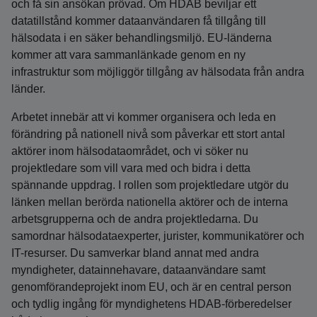
och få sin ansökan prövad. Om HDAB beviljar ett
datatillstånd kommer dataanvändaren få tillgång till
hälsodata i en säker behandlingsmiljö. EU-länderna
kommer att vara sammanlänkade genom en ny
infrastruktur som möjliggör tillgång av hälsodata från andra
länder.
Arbetet innebär att vi kommer organisera och leda en
förändring på nationell nivå som påverkar ett stort antal
aktörer inom hälsodataområdet, och vi söker nu
projektledare som vill vara med och bidra i detta
spännande uppdrag. I rollen som projektledare utgör du
länken mellan berörda nationella aktörer och de interna
arbetsgrupperna och de andra projektledarna. Du
samordnar hälsodataexperter, jurister, kommunikatörer och
IT-resurser. Du samverkar bland annat med andra
myndigheter, datainnehavare, dataanvändare samt
genomförandeprojekt inom EU, och är en central person
och tydlig ingång för myndighetens HDAB-förberedelser