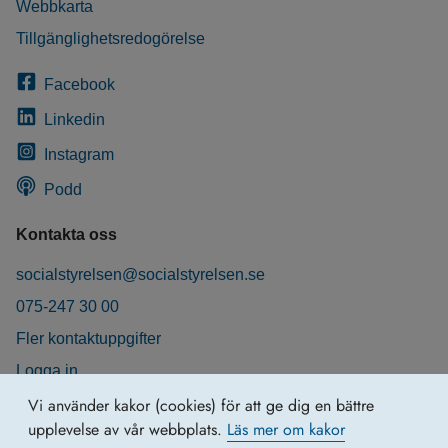
Webbkarta
Tillgänglighetsredogörelse
Facebook
Linkedin
Instagram
Podd
Kontakta oss
socialstyrelsen@socialstyrelsen.se
075-247 30 00
Fler kontaktuppgifter
Logga in
Behandling av personuppgifter
Vi använder kakor (cookies) för att ge dig en bättre
upplevelse av vår webbplats.
Läs mer om kakor