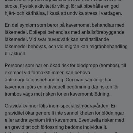
stroke. Fysisk aktivitet är viktigt för att bibehålla en god
hjärt- och kärlhälsa, likaså att undvika stress i vardagen.
En del symtom som beror på kavernomet behandlas med
läkemedel. Epilepsi behandlas med anfallsförebyggande
läkemedel. Vid svår huvudvärk kan smärtstillande
läkemedel behövas, och vid migrän kan migränbehandling
bli aktuell.
Personer som har en ökad risk för blodpropp (trombos), till
exempel vid förmaksflimmer, kan behöva
antikoagulationsbehandling. Om man samtidigt har
kavernom görs en individuell bedömning där risken för
trombos vägs mot risken för en kavernomblödning.
Gravida kvinnor följs inom specialistmödravården. En
graviditet ökar generellt inte sannolikheten för blödningar
eller andra symtom från kavernom. Eventuella risker med
en graviditet och förlossning bedöms individuellt.