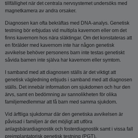
tillfällighet när det centrala nervsystemet undersöks med
magnetkamera av andra orsaker.
Diagnosen kan ofta bekräftas med DNA‑analys. Genetisk
testning bör erbjudas vid multipla kavernom eller om det
finns kavernom hos nära släktingar. Om det konstateras att
en förälder med kavernom inte har någon genetisk
avvikelse behöver personens barn inte testas genetiskt
såvida barnen inte själva har kavernom eller symtom.
I samband med att diagnosen ställs är det viktigt att
genetisk vägledning erbjuds i samband med att diagnosen
ställs. Det innebär information om sjukdomen och hur den
ärvs, samt en bedömning av sannolikheten för olika
familjemedlemmar att få barn med samma sjukdom.
Vid ärftliga sjukdomar där den genetiska avvikelsen är
påvisad i familjen är det möjligt att utföra
anlagsbärardiagnostik och fosterdiagnostik samt i vissa fall
preimplantatorisk genetisk testning (PGT).