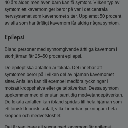
40 års ålder, men även barn kan få symtom. Vilken typ av
symtom ett kavernom ger beror på var i det centrala
nervsystemet som kavernomet sitter. Upp emot 50 procent
av alla som har ärftligt kavernom får aldrig några symtom.
Epilepsi
Bland personer med symtomgivande ärftliga kavernom i
storhjärnan får 25–50 procent epilepsi.
De epileptiska anfallen är fokala. Det innebär att
symtomen beror på i vilken del av hjärnan kavernomet
sitter. Anfallen kan till exempel medföra ryckningar i
motsatt kroppshalva eller ge talpåverkan. Dessa symtom
uppkommer med eller utan samtidig medvetandepåverkan.
De fokala anfallen kan ibland spridas till hela hjärnan som
ett toniskt-kloniskt anfall, vilket innebär ryckningar i hela
kroppen och medvetslöshet.
Det är vanligare att vuxna med kavernom får epilepsi