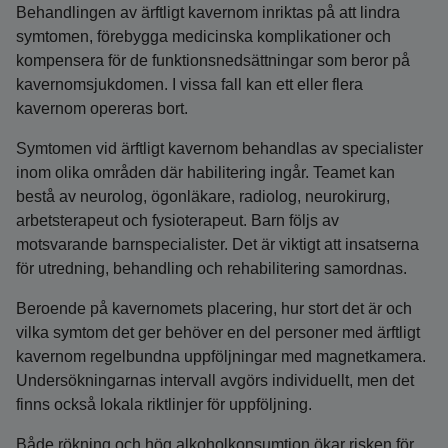
Behandlingen av ärftligt kavernom inriktas på att lindra
symtomen, förebygga medicinska komplikationer och
kompensera för de funktionsnedsättningar som beror på
kavernomsjukdomen. I vissa fall kan ett eller flera
kavernom opereras bort.
Symtomen vid ärftligt kavernom behandlas av specialister
inom olika områden där habilitering ingår. Teamet kan
bestå av neurolog, ögonläkare, radiolog, neurokirurg,
arbetsterapeut och fysioterapeut. Barn följs av
motsvarande barnspecialister. Det är viktigt att insatserna
för utredning, behandling och rehabilitering samordnas.
Beroende på kavernomets placering, hur stort det är och
vilka symtom det ger behöver en del personer med ärftligt
kavernom regelbundna uppföljningar med magnetkamera.
Undersökningarnas intervall avgörs individuellt, men det
finns också lokala riktlinjer för uppföljning.
Både rökning och hög alkoholkonsumtion ökar risken för