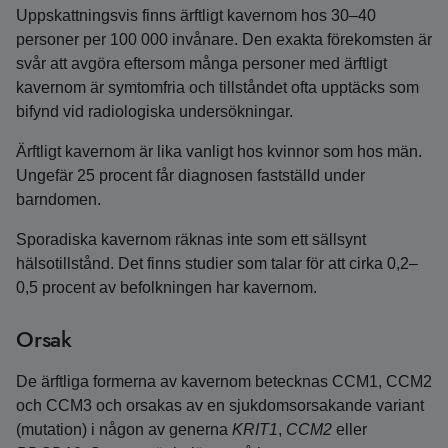
Uppskattningsvis finns ärftligt kavernom hos 30–40
personer per 100 000 invånare. Den exakta förekomsten är
svår att avgöra eftersom många personer med ärftligt
kavernom är symtomfria och tillståndet ofta upptäcks som
bifynd vid radiologiska undersökningar.
Ärftligt kavernom är lika vanligt hos kvinnor som hos män.
Ungefär 25 procent får diagnosen fastställd under
barndomen.
Sporadiska kavernom räknas inte som ett sällsynt
hälsotillstånd. Det finns studier som talar för att cirka 0,2–
0,5 procent av befolkningen har kavernom.
Orsak
De ärftliga formerna av kavernom betecknas CCM1, CCM2
och CCM3 och orsakas av en sjukdomsorsakande variant
(mutation) i någon av generna
KRIT1
,
CCM2
eller