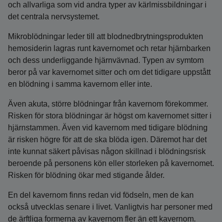
och allvarliga som vid andra typer av kärlmissbildningar i
det centrala nervsystemet.
Mikroblödningar leder till att blodnedbrytningsprodukten
hemosiderin lagras runt kavernomet och retar hjärnbarken
och dess underliggande hjärnvävnad. Typen av symtom
beror på var kavernomet sitter och om det tidigare uppstått
en blödning i samma kavernom eller inte.
Även akuta, större blödningar från kavernom förekommer.
Risken för stora blödningar är högst om kavernomet sitter i
hjärnstammen. Även vid kavernom med tidigare blödning
är risken högre för att de ska blöda igen. Däremot har det
inte kunnat säkert påvisas någon skillnad i blödningsrisk
beroende på personens kön eller storleken på kavernomet.
Risken för blödning ökar med stigande ålder.
En del kavernom finns redan vid födseln, men de kan
också utvecklas senare i livet. Vanligtvis har personer med
de ärftliga formerna av kavernom fler än ett kavernom.