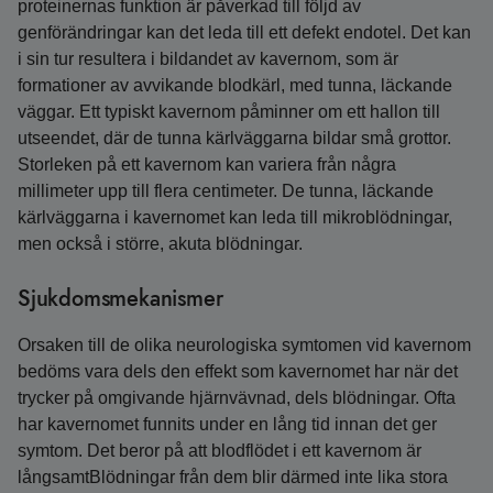
proteinernas funktion är påverkad till följd av
genförändringar kan det leda till ett defekt endotel. Det kan
i sin tur resultera i bildandet av kavernom, som är
formationer av avvikande blodkärl, med tunna, läckande
väggar. Ett typiskt kavernom påminner om ett hallon till
utseendet, där de tunna kärlväggarna bildar små grottor.
Storleken på ett kavernom kan variera från några
millimeter upp till flera centimeter. De tunna, läckande
kärlväggarna i kavernomet kan leda till mikroblödningar,
men också i större, akuta blödningar.
Sjukdomsmekanismer
Orsaken till de olika neurologiska symtomen vid kavernom
bedöms vara dels den effekt som kavernomet har när det
trycker på omgivande hjärnvävnad, dels blödningar. Ofta
har kavernomet funnits under en lång tid innan det ger
symtom. Det beror på att blodflödet i ett kavernom är
långsamtBlödningar från dem blir därmed inte lika stora