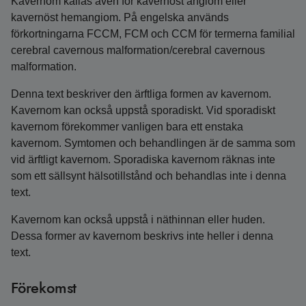
Kavernom kallas även för kavernöst angiom eller
kavernöst hemangiom. På engelska används
förkortningarna FCCM, FCM och CCM för termerna familial
cerebral cavernous malformation/cerebral cavernous
malformation.
Denna text beskriver den ärftliga formen av kavernom.
Kavernom kan också uppstå sporadiskt. Vid sporadiskt
kavernom förekommer vanligen bara ett enstaka
kavernom. Symtomen och behandlingen är de samma som
vid ärftligt kavernom. Sporadiska kavernom räknas inte
som ett sällsynt hälsotillstånd och behandlas inte i denna
text.
Kavernom kan också uppstå i näthinnan eller huden.
Dessa former av kavernom beskrivs inte heller i denna
text.
Förekomst