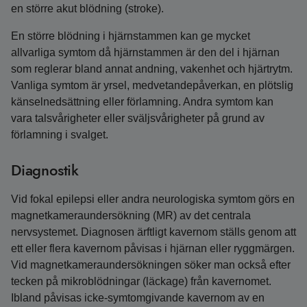
en större akut blödning (stroke).
En större blödning i hjärnstammen kan ge mycket
allvarliga symtom då hjärnstammen är den del i hjärnan
som reglerar bland annat andning, vakenhet och hjärtrytm.
Vanliga symtom är yrsel, medvetandepåverkan, en plötslig
känselnedsättning eller förlamning. Andra symtom kan
vara talsvårigheter eller sväljsvårigheter på grund av
förlamning i svalget.
Diagnostik
Vid fokal epilepsi eller andra neurologiska symtom görs en
magnetkameraundersökning (MR) av det centrala
nervsystemet. Diagnosen ärftligt kavernom ställs genom att
ett eller flera kavernom påvisas i hjärnan eller ryggmärgen.
Vid magnetkamera­undersökningen söker man också efter
tecken på mikroblödningar (läckage) från kavernomet.
Ibland påvisas icke-symtomgivande kavernom av en