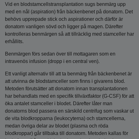
Vid en blodstamcellstransplantation sugs benmärg upp
med en nål (aspiration) från bäckenbenet på donatorn. Det
behövs upprepade stick och aspirationer och därför är
donatorn vanligen sövd och ligger på magen. Därefter
kontrolleras benmärgen så att tillräcklig med stamceller har
erhållits.
Benmärgen förs sedan över till mottagaren som en
intravenös infusion (dropp i en central ven).
Ett vanligt alternativ till att ta benmärg från bäckenbenet är
att utvinna de blodstamceller som finns i givarens blod.
Metoden förutsätter att donatorn innan transplantationen
har behandlats med en specifik tillväxtfaktor (G-CSF) för att
öka antalet stamceller i blodet. Därefter låter man
donatorns blod passera en särskild centrifug som vaskar ut
de vita blodkropparna (leukocyterna) och stamcellerna,
medan övriga delar av blodet (plasma och röda
blodkroppar) går tillbaka till donatorn. Metoden kallas för