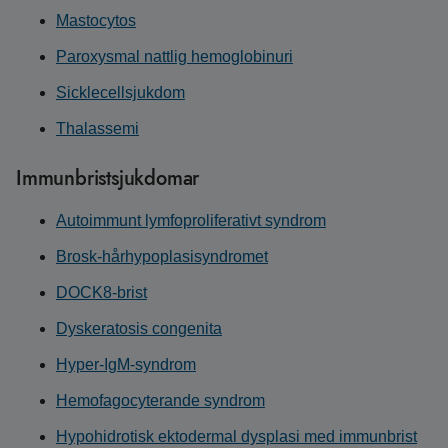
Mastocytos
Paroxysmal nattlig hemoglobinuri
Sicklecellsjukdom
Thalassemi
Immunbristsjukdomar
Autoimmunt lymfoproliferativt syndrom
Brosk-hårhypoplasisyndromet
DOCK8-brist
Dyskeratosis congenita
Hyper-IgM-syndrom
Hemofagocyterande syndrom
Hypohidrotisk ektodermal dysplasi med immunbrist