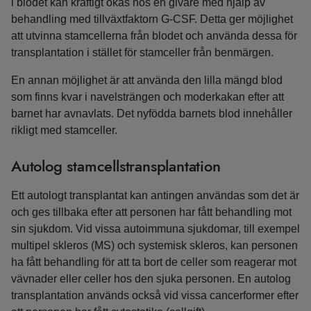
i blodet kan kraftigt ökas hos en givare med hjälp av
behandling med tillväxtfaktorn G-CSF. Detta ger möjlighet
att utvinna stamcellerna från blodet och använda dessa för
transplantation i stället för stamceller från benmärgen.
En annan möjlighet är att använda den lilla mängd blod
som finns kvar i navelsträngen och moderkakan efter att
barnet har avnavlats. Det nyfödda barnets blod innehåller
rikligt med stamceller.
Autolog stamcellstransplantation
Ett autologt transplantat kan antingen användas som det är
och ges tillbaka efter att personen har fått behandling mot
sin sjukdom. Vid vissa autoimmuna sjukdomar, till exempel
multipel skleros (MS) och systemisk skleros, kan personen
ha fått behandling för att ta bort de celler som reagerar mot
vävnader eller celler hos den sjuka personen. En autolog
transplantation används också vid vissa cancerformer efter