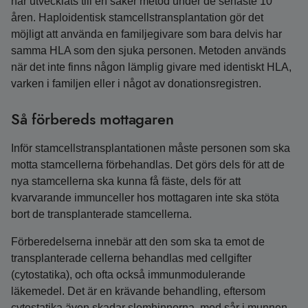
har utvecklats till en säker metod under de senaste 10
åren. Haploidentisk stamcellstransplantation gör det
möjligt att använda en familjegivare som bara delvis har
samma HLA som den sjuka personen. Metoden används
när det inte finns någon lämplig givare med identiskt HLA,
varken i familjen eller i något av donations­registren.
Så förbereds mottagaren
Inför stamcellstransplantationen måste personen som ska
motta stamcellerna förbehandlas. Det görs dels för att de
nya stamcellerna ska kunna få fäste, dels för att
kvarvarande immunceller hos mottagaren inte ska stöta
bort de transplanterade stamcellerna.
Förberedelserna innebär att den som ska ta emot de
transplanterade cellerna behandlas med cellgifter
(cytostatika), och ofta också immunmodulerande
läkemedel. Det är en krävande behandling, eftersom
cytostatika även skadar slemhinnorna, med sår i munnen