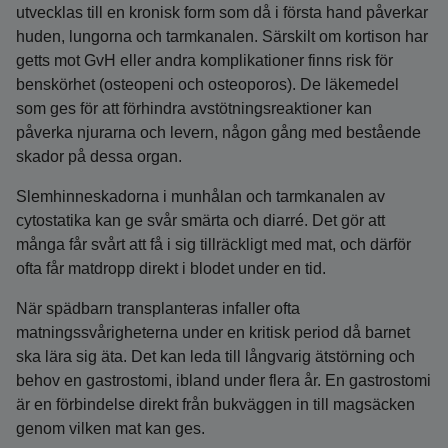
utvecklas till en kronisk form som då i första hand påverkar
huden, lungorna och tarmkanalen. Särskilt om kortison har
getts mot GvH eller andra komplikationer finns risk för
benskörhet (osteopeni och osteoporos). De läkemedel
som ges för att förhindra avstötningsreaktioner kan
påverka njurarna och levern, någon gång med bestående
skador på dessa organ.
Slemhinneskadorna i munhålan och tarmkanalen av
cytostatika kan ge svår smärta och diarré. Det gör att
många får svårt att få i sig tillräckligt med mat, och därför
ofta får matdropp direkt i blodet under en tid.
När spädbarn transplanteras infaller ofta
matningssvårigheterna under en kritisk period då barnet
ska lära sig äta. Det kan leda till långvarig ätstörning och
behov en gastrostomi, ibland under flera år. En gastrostomi
är en förbindelse direkt från bukväggen in till magsäcken
genom vilken mat kan ges.