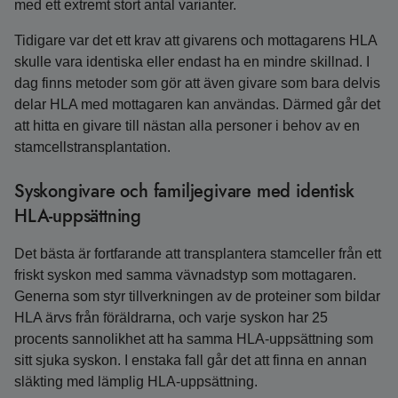
med ett extremt stort antal varianter.
Tidigare var det ett krav att givarens och mottagarens HLA
skulle vara identiska eller endast ha en mindre skillnad. I
dag finns metoder som gör att även givare som bara delvis
delar HLA med mottagaren kan användas. Därmed går det
att hitta en givare till nästan alla personer i behov av en
stamcellstransplantation.
Syskongivare och familjegivare med identisk
HLA-uppsättning
Det bästa är fortfarande att transplantera stamceller från ett
friskt syskon med samma vävnadstyp som mottagaren.
Generna som styr tillverkningen av de proteiner som bildar
HLA ärvs från föräldrarna, och varje syskon har 25
procents sannolikhet att ha samma HLA-uppsättning som
sitt sjuka syskon. I enstaka fall går det att finna en annan
släkting med lämplig HLA-uppsättning.