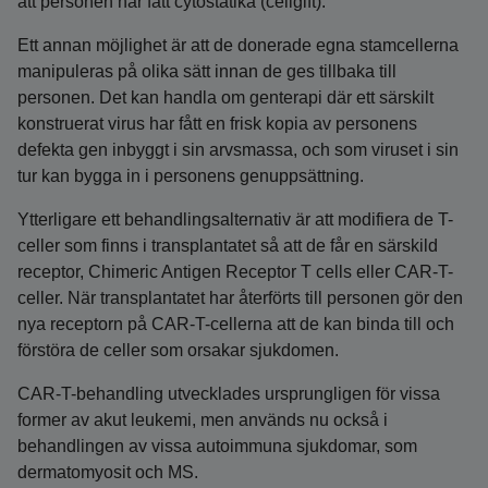
att personen har fått cytostatika (cellgift).
Ett annan möjlighet är att de donerade egna stamcellerna
manipuleras på olika sätt innan de ges tillbaka till
personen. Det kan handla om genterapi där ett särskilt
konstruerat virus har fått en frisk kopia av personens
defekta gen inbyggt i sin arvsmassa, och som viruset i sin
tur kan bygga in i personens genuppsättning.
Ytterligare ett behandlingsalternativ är att modifiera de T-
celler som finns i transplantatet så att de får en särskild
receptor, Chimeric Antigen Receptor T cells eller CAR-T-
celler. När transplantatet har återförts till personen gör den
nya receptorn på CAR-T-cellerna att de kan binda till och
förstöra de celler som orsakar sjukdomen.
CAR-T-behandling utvecklades ursprungligen för vissa
former av akut leukemi, men används nu också i
behandlingen av vissa autoimmuna sjukdomar, som
dermatomyosit och MS.