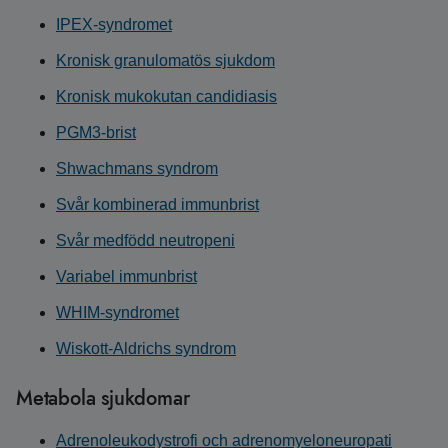
IPEX-syndromet
Kronisk granulomatös sjukdom
Kronisk mukokutan candidiasis
PGM3-brist
Shwachmans syndrom
Svår kombinerad immunbrist
Svår medfödd neutropeni
Variabel immunbrist
WHIM-syndromet
Wiskott-Aldrichs syndrom
Metabola sjukdomar
Adrenoleukodystrofi och adrenomyeloneuropati