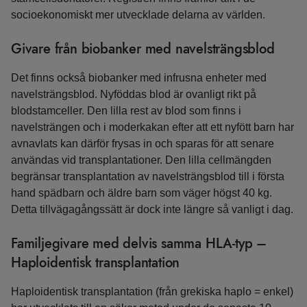
socioekonomiskt mer utvecklade delarna av världen.
Givare från biobanker med navelsträngsblod
Det finns också biobanker med infrusna enheter med
navelsträngsblod. Nyföddas blod är ovanligt rikt på
blodstamceller. Den lilla rest av blod som finns i
navelsträngen och i moderkakan efter att ett nyfött barn har
avnavlats kan därför frysas in och sparas för att senare
användas vid transplantationer. Den lilla cellmängden
begränsar transplantation av navelsträngsblod till i första
hand spädbarn och äldre barn som väger högst 40 kg.
Detta tillvägagångssätt är dock inte längre så vanligt i dag.
Familjegivare med delvis samma HLA-typ –
Haploidentisk transplantation
Haploidentisk transplantation (från grekiska haplo = enkel)