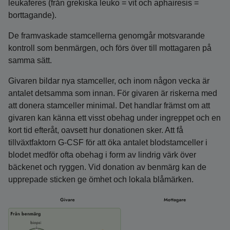
leukaferes (från grekiska leuko = vit och aphairesis =
borttagande).
De framvaskade stamcellerna genomgår motsvarande
kontroll som benmärgen, och förs över till mottagaren på
samma sätt.
Givaren bildar nya stamceller, och inom någon vecka är
antalet detsamma som innan. För givaren är riskerna med
att donera stamceller minimal. Det handlar främst om att
givaren kan känna ett visst obehag under ingreppet och en
kort tid efteråt, oavsett hur donationen sker. Att få
tillväxtfaktorn G-CSF för att öka antalet blodstamceller i
blodet medför ofta obehag i form av lindrig värk över
bäckenet och ryggen. Vid donation av benmärg kan de
upprepade sticken ge ömhet och lokala blåmärken.