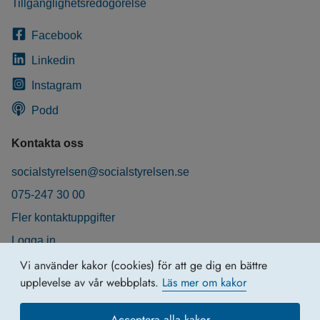
Tillgänglighetsredogörelse
Facebook
Linkedin
Instagram
Podd
Kontakta oss
socialstyrelsen@socialstyrelsen.se
075-247 30 00
Fler kontaktuppgifter
Logga in
Behandling av personuppgifter
Vi använder kakor (cookies) för att ge dig en bättre
upplevelse av vår webbplats.
Läs mer om kakor
Acceptera alla kakor