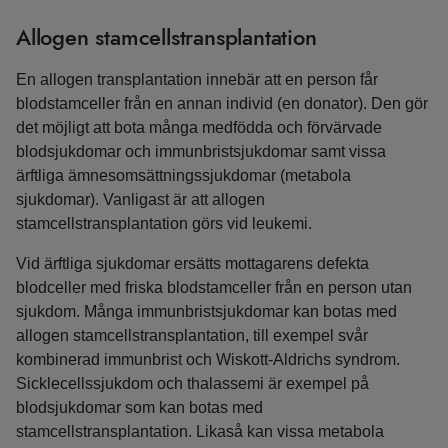
Allogen stamcellstransplantation
En allogen transplantation innebär att en person får
blodstamceller från en annan individ (en donator). Den gör
det möjligt att bota många medfödda och förvärvade
blodsjukdomar och immunbristsjukdomar samt vissa
ärftliga ämnesomsättningssjukdomar (metabola
sjukdomar). Vanligast är att allogen
stamcellstransplantation görs vid leukemi.
Vid ärftliga sjukdomar ersätts mottagarens defekta
blodceller med friska blod­stamceller från en person utan
sjukdom. Många immunbristsjukdomar kan botas med
allogen stamcells­transplantation, till exempel svår
kombinerad immunbrist och Wiskott-Aldrichs syndrom.
Sicklecellssjukdom och thalassemi är exempel på
blodsjukdomar som kan botas med
stamcellstransplantation. Likaså kan vissa metabola