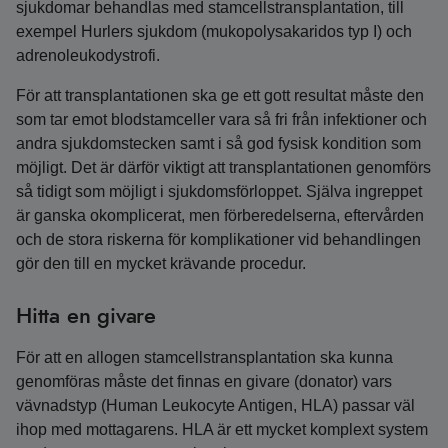
sjukdomar behandlas med stamcellstransplantation, till
exempel Hurlers sjukdom (mukopolysakaridos typ I) och
adrenoleukodystrofi.
För att transplantationen ska ge ett gott resultat måste den
som tar emot blodstamceller vara så fri från infektioner och
andra sjukdomstecken samt i så god fysisk kondition som
möjligt. Det är därför viktigt att transplantationen genomförs
så tidigt som möjligt i sjukdomsförloppet. Själva ingreppet
är ganska okomplicerat, men förberedelserna, eftervården
och de stora riskerna för komplikationer vid behandlingen
gör den till en mycket krävande procedur.
Hitta en givare
För att en allogen stamcellstransplantation ska kunna
genomföras måste det finnas en givare (donator) vars
vävnadstyp (Human Leukocyte Antigen, HLA) passar väl
ihop med mottagarens. HLA är ett mycket komplext system