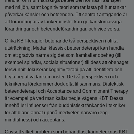
handlar om hur mänskliga beteenden formas i samspel
med miljön, samt kognitiv teori som tar fasta på hur tankar
påverkar känslor och beteenden. Ett centralt antagande är
att förändringar av tankemönster kan ge känslomässiga
förändringar och beteendeförändringar, och vice versa.
Olika KBT-terapier betonar de två perspektiven i olika
utsträckning. Medan klassisk beteendeterapi kan handla
om att gradvis närma sig det som framkallar obehag (till
exempel spindlar, sociala situationer) till dess att obehaget
försvunnit, fokuserar kognitiv terapi på att identifiera och
bryta negativa tankemönster. De två perspektiven och
teknikerna förekommer dock ofta tillsammans. Dialektisk
beteendeterapi och Acceptance and Commitment Therapy
är exempel på vad man kallar tredje vågens KBT. Dessa
innehåller influenser från buddhistiskt tänkande i tekniker
för att bland annat uppnå medveten närvaro (eng.
mindfulness) och acceptans.
Oavsett vilket problem som behandlas, kännetecknas KBT