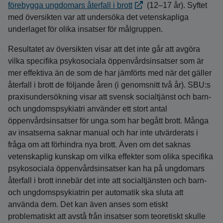
förebygga ungdomars återfall i brott
(12–17 år). Syftet
med översikten var att undersöka det vetenskapliga
underlaget för olika insatser för målgruppen.
Resultatet av översikten visar att det inte går att avgöra
vilka specifika psykosociala öppenvårdsinsatser som är
mer effektiva än de som de har jämförts med när det gäller
återfall i brott de följande åren (i genomsnitt två år). SBU:s
praxisundersökning visar att svensk socialtjänst och barn-
och ungdomspsykiatri använder ett stort antal
öppenvårdsinsatser för unga som har begått brott. Många
av insatserna saknar manual och har inte utvärderats i
fråga om att förhindra nya brott. Även om det saknas
vetenskaplig kunskap om vilka effekter som olika specifika
psykosociala öppenvårdsinsatser kan ha på ungdomars
återfall i brott innebär det inte att socialtjänsten och barn-
och ungdomspsykiatrin per automatik ska sluta att
använda dem. Det kan även anses som etiskt
problematiskt att avstå från insatser som teoretiskt skulle