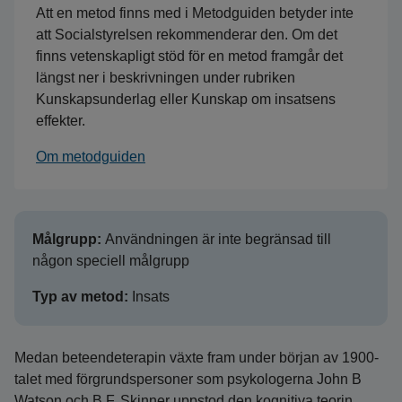
Att en metod finns med i Metodguiden betyder inte
att Socialstyrelsen rekommenderar den. Om det
finns vetenskapligt stöd för en metod framgår det
längst ner i beskrivningen under rubriken
Kunskapsunderlag eller Kunskap om insatsens
effekter.
Om metodguiden
Målgrupp:
Användningen är inte begränsad till
någon speciell målgrupp
Typ av metod:
Insats
Medan beteendeterapin växte fram under början av 1900-
talet med förgrundspersoner som psykologerna John B
Watson och B.F. Skinner uppstod den kognitiva teorin