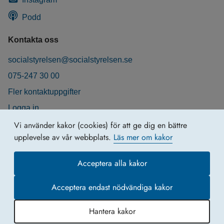
Podd
Kontakta oss
socialstyrelsen@socialstyrelsen.se
075-247 30 00
Fler kontaktuppgifter
Logga in
Behandling av personuppgifter
Vi använder kakor (cookies) för att ge dig en bättre
upplevelse av vår webbplats.
Läs mer om kakor
Acceptera alla kakor
Acceptera endast nödvändiga kakor
Hantera kakor